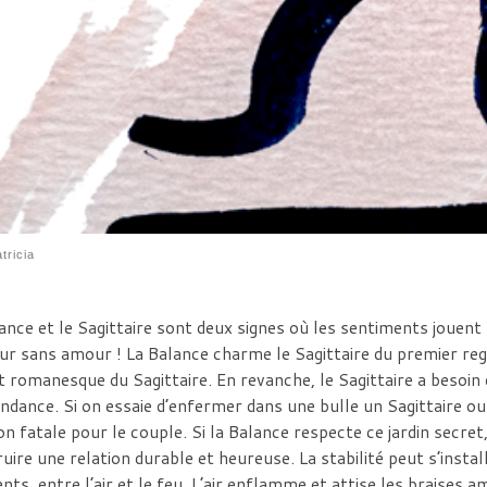
tricia
ance et le Sagittaire sont deux signes où les sentiments jouent 
r sans amour ! La Balance charme le Sagittaire du premier rega
it romanesque du Sagittaire. En revanche, le Sagittaire a besoin 
ndance. Si on essaie d’enfermer dans une bulle un Sagittaire ou l
on fatale pour le couple. Si la Balance respecte ce jardin secret
uire une relation durable et heureuse. La stabilité peut s’inst
ents, entre l’air et le feu. L’air enflamme et attise les braises 