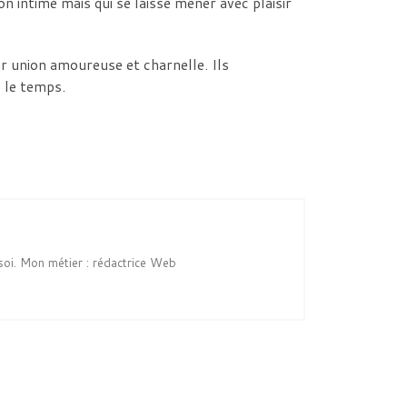
on intime mais qui se laisse mener avec plaisir
ur union amoureuse et charnelle. Ils
 le temps.
soi. Mon métier : rédactrice Web