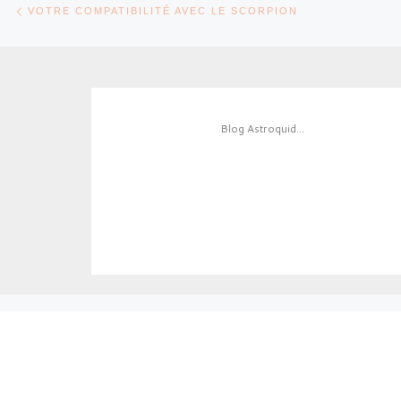
Parcourir les articles
VOTRE COMPATIBILITÉ AVEC LE SCORPION
Blog Astroquid...