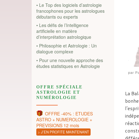
• Le Top des logiciels d’astrologie
francophones pour les astrologues
débutants ou experts
• Les défis de l’Intelligence
artificielle en matière
d’interprétation astrologique
• Philosophie et Astrologie : Un
dialogue complexe
• Pour une nouvelle approche des
études statistiques en Astrologie
par
Pa
OFFRE SPÉCIALE
ASTROLOGIE ET
La Bal
NUMÉROLOGIE
bonheu
l’espr
OFFRE -40% : ETUDES
indépe
ASTRO + NUMEROLOGIE +
réacti
PREVISIONS 12 mois
constr
> J’EN PROFITE MAINTENANT
différ