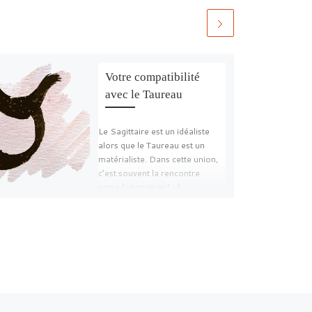
Votre compatibilité
avec le Taureau
Le Sagittaire est un idéaliste
alors que le Taureau est un
matérialiste. Dans cette union,
c’est souvent la rencontre
entre l’abstrait et […]
Ar