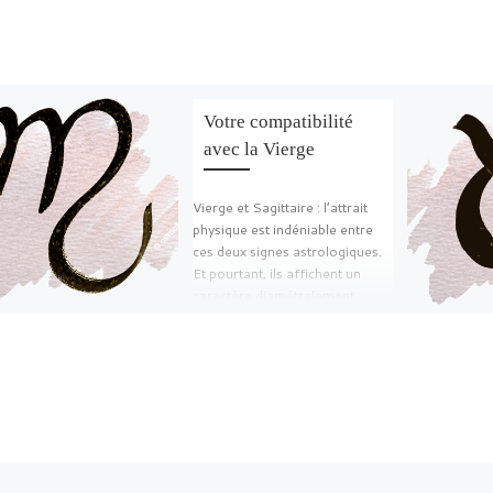
Votre compatibilité
avec la Vierge
Vierge et Sagittaire : l’attrait
physique est indéniable entre
ces deux signes astrologiques.
Et pourtant, ils affichent un
caractère diamétralement
opposé ! […]