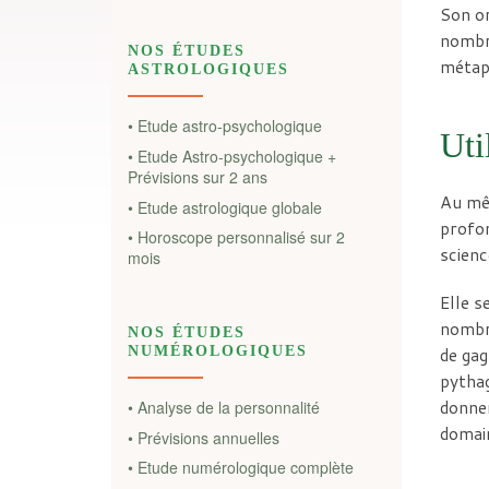
Son or
nombre
NOS ÉTUDES
métap
ASTROLOGIQUES
• Etude astro-psychologique
Uti
• Etude Astro-psychologique +
Prévisions sur 2 ans
Au mêm
• Etude astrologique globale
profon
• Horoscope personnalisé sur 2
scienc
mois
Elle s
nombre
NOS ÉTUDES
NUMÉROLOGIQUES
de gag
pythag
donnen
• Analyse de la personnalité
domain
• Prévisions annuelles
• Etude numérologique complète