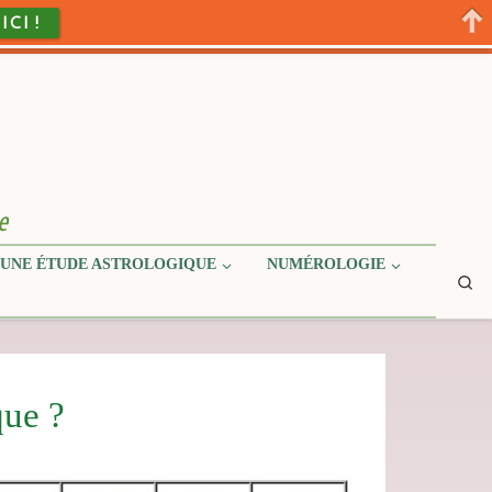
 ICI !
e
UNE ÉTUDE ASTROLOGIQUE
NUMÉROLOGIE
Se
que ?