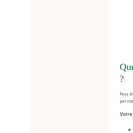
Que
?
Nos ét
permet
Votre