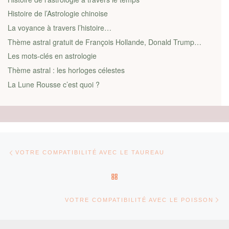
Histoire de l’Astrologie chinoise
La voyance à travers l’histoire…
Thème astral gratuit de François Hollande, Donald Trump…
Les mots-clés en astrologie
Thème astral : les horloges célestes
La Lune Rousse c’est quoi ?
Parcourir les articles
Article précédent
VOTRE COMPATIBILITÉ AVEC LE TAUREAU
RETOUR À LA LISTE DES AR
Ar
VOTRE COMPATIBILITÉ AVEC LE POISSON