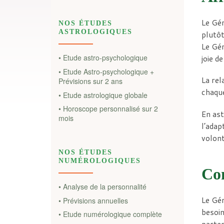
Le Gém
NOS ÉTUDES
ASTROLOGIQUES
plutôt
Le Gém
• Etude astro-psychologique
joie d
• Etude Astro-psychologique +
La rel
Prévisions sur 2 ans
chaque
• Etude astrologique globale
• Horoscope personnalisé sur 2
En ast
mois
l’adap
volont
NOS ÉTUDES
NUMÉROLOGIQUES
Con
• Analyse de la personnalité
Le Gém
• Prévisions annuelles
besoin
• Etude numérologique complète
parten