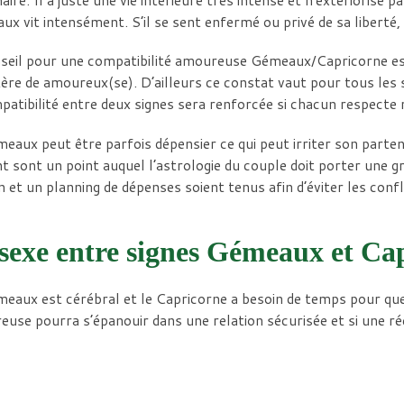
x vit intensément. S’il se sent enfermé ou privé de sa liberté, 
seil pour une compatibilité amoureuse Gémeaux/Capricorne est 
ère de amoureux(se). D’ailleurs ce constat vaut pour tous les 
patibilité entre deux signes sera renforcée si chacun respect
eaux peut être parfois dépensier ce qui peut irriter son parte
nt sont un point auquel l’astrologie du couple doit porter une g
 et un planning de dépenses soient tenus afin d’éviter les confli
sexe entre signes Gémeaux et Ca
eaux est cérébral et le Capricorne a besoin de temps pour que 
use pourra s’épanouir dans une relation sécurisée et si une réel