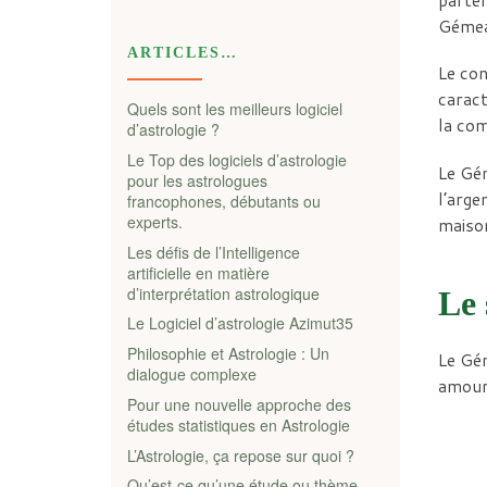
Gémeau
ARTICLES…
Le con
caract
Quels sont les meilleurs logiciel
la com
d’astrologie ?
Le Top des logiciels d’astrologie
Le Gém
pour les astrologues
l’arge
francophones, débutants ou
experts.
maison
Les défis de l’Intelligence
artificielle en matière
d’interprétation astrologique
Le 
Le Logiciel d’astrologie Azimut35
Philosophie et Astrologie : Un
Le Gém
dialogue complexe
amoure
Pour une nouvelle approche des
études statistiques en Astrologie
L’Astrologie, ça repose sur quoi ?
Qu’est-ce qu’une étude ou thème