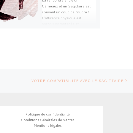
La rencontre entre un
Gémeaux et un Sagittaire est
souvent un coup de foudre !
L’attirance physique est
parfois instantanée et
magnétique. […]
Ar
TICLES
VOTRE COMPATIBILITÉ AVEC LE SAGITTAIRE
Politique de confidentialité
Conditions Générales de Ventes
Mentions légales