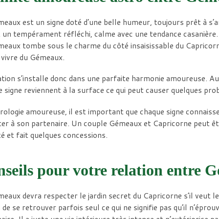
eaux est un signe doté d’une belle humeur, toujours prêt à s’a
 un tempérament réfléchi, calme avec une tendance casanière.
eaux tombe sous le charme du côté insaisissable du Capricorne e
e vivre du Gémeaux.
ation s’installe donc dans une parfaite harmonie amoureuse. Au 
 signe reviennent à la surface ce qui peut causer quelques pr
rologie amoureuse, il est important que chaque signe connaisse 
ter à son partenaire. Un couple Gémeaux et Capricorne peut êt
é et fait quelques concessions.
seils pour votre relation entre
eaux devra respecter le jardin secret du Capricorne s’il veut l
 de se retrouver parfois seul ce qui ne signifie pas qu’il n’ép
aire. Il a juste une vie intérieure très intense et n’extériorise p