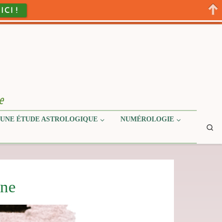
 ICI !
e
UNE ÉTUDE ASTROLOGIQUE
NUMÉROLOGIE
Se
rne