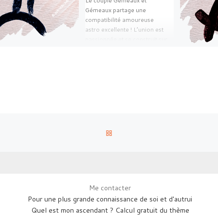
Le couple Gémeaux et
Gémeaux partage une
compatibilité amoureuse
astro excellente ! L’union est
passionnée et se construit sur
des valeurs communes […]
RETOUR À LA LISTE DES AR
Me contacter
Pour une plus grande connaissance de soi et d'autrui
Quel est mon ascendant ? Calcul gratuit du thème