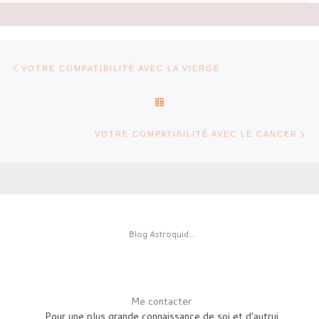
Parcourir les articles
Article précédent
VOTRE COMPATIBILITÉ AVEC LA VIERGE
RETOUR À LA LISTE DES AR
Ar
VOTRE COMPATIBILITÉ AVEC LE CANCER
Blog Astroquid...
Me contacter
Pour une plus grande connaissance de soi et d'autrui