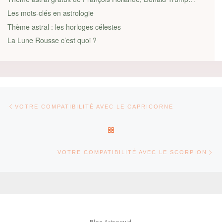
Les mots-clés en astrologie
Thème astral : les horloges célestes
La Lune Rousse c’est quoi ?
Parcourir les articles
Article précédent
VOTRE COMPATIBILITÉ AVEC LE CAPRICORNE
RETOUR À LA LISTE DES AR
Ar
VOTRE COMPATIBILITÉ AVEC LE SCORPION
Blog Astroquid...