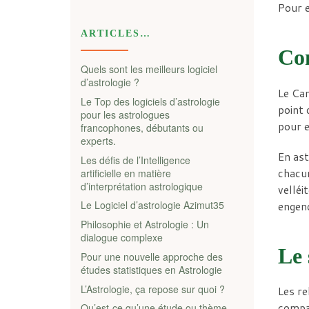
Pour e
ARTICLES…
Con
Quels sont les meilleurs logiciel
d’astrologie ?
Le Can
Le Top des logiciels d’astrologie
point 
pour les astrologues
pour e
francophones, débutants ou
experts.
En ast
Les défis de l’Intelligence
chacun
artificielle en matière
d’interprétation astrologique
velléi
Le Logiciel d’astrologie Azimut35
engend
Philosophie et Astrologie : Un
dialogue complexe
Le 
Pour une nouvelle approche des
études statistiques en Astrologie
L’Astrologie, ça repose sur quoi ?
Les re
compat
Qu’est-ce qu’une étude ou thème