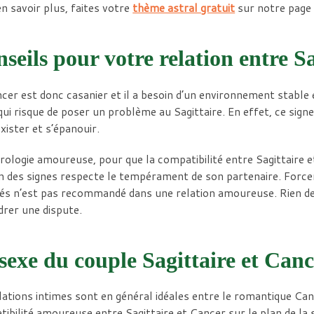
n savoir plus, faites votre
thème astral gratuit
sur notre page
seils pour votre relation entre S
cer est donc casanier et il a besoin d’un environnement stable 
qui risque de poser un problème au Sagittaire. En effet, ce sign
xister et s’épanouir.
rologie amoureuse, pour que la compatibilité entre Sagittaire et
 des signes respecte le tempérament de son partenaire. Force
tés n’est pas recommandé dans une relation amoureuse. Rien d
rer une dispute.
sexe du couple Sagittaire et Can
lations intimes sont en général idéales entre le romantique Canc
ibilité amoureuse entre Sagittaire et Cancer sur le plan de la s