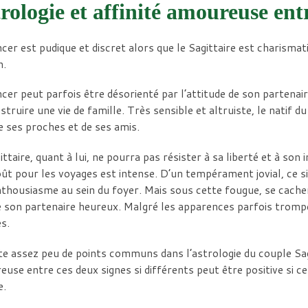
rologie et affinité amoureuse ent
cer est pudique et discret alors que le Sagittaire est charismatiq
n.
cer peut parfois être désorienté par l’attitude de son partenair
struire une vie de famille. Très sensible et altruiste, le natif d
e ses proches et de ses amis.
ittaire, quant à lui, ne pourra pas résister à sa liberté et à son
ût pour les voyages est intense. D’un tempérament jovial, ce si
thousiasme au sein du foyer. Mais sous cette fougue, se cache
 son partenaire heureux. Malgré les apparences parfois trompeu
s.
ste assez peu de points communs dans l’astrologie du couple Sag
use entre ces deux signes si différents peut être positive si c
e.