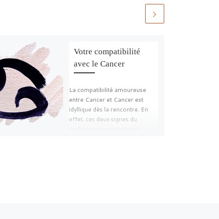
Votre compatibilité
avec le Cancer
La compatibilité amoureuse
entre Cancer et Cancer est
idyllique dès la rencontre. En
effet, ces deux signes du
zodiaque (gouvernés par
l’élément […]
Ar