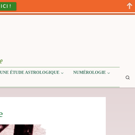
 ICI !
e
UNE ÉTUDE ASTROLOGIQUE
NUMÉROLOGIE
Se
e