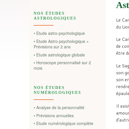
Ast
NOS ÉTUDES
ASTROLOGIQUES
Le Can
du Lio
• Etude astro-psychologique
Le Can
• Etude Astro-psychologique +
de con
Prévisions sur 2 ans
être d
• Etude astrologique globale
• Horoscope personnalisé sur 2
Le Sag
mois
son go
son en
rendre
NOS ÉTUDES
épaule
NUMÉROLOGIQUES
Il exi
• Analyse de la personnalité
amoure
• Prévisions annuelles
d’autr
• Etude numérologique complète