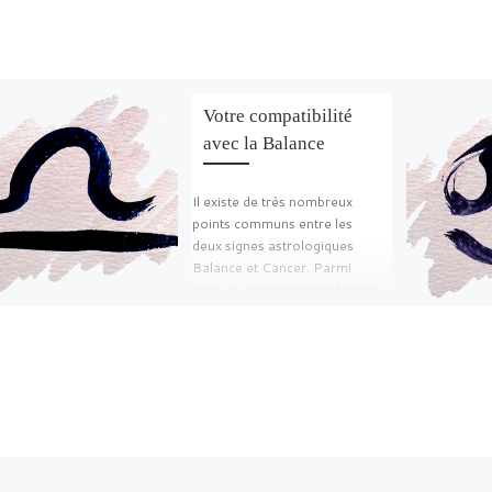
Votre compatibilité
avec la Balance
Il existe de très nombreux
points communs entre les
deux signes astrologiques
Balance et Cancer. Parmi
ceux-ci, on trouve une bonne
dose […]