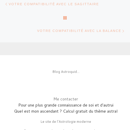
Parcourir les articles
VOTRE COMPATIBILITÉ AVEC LE SAGITTAIRE
RETOUR À LA LISTE DES AR
Ar
VOTRE COMPATIBILITÉ AVEC LA BALANCE
Blog Astroquid...
Me contacter
Pour une plus grande connaissance de soi et d'autrui
Quel est mon ascendant ? Calcul gratuit du thème astral
Le site de l'Astrologie moderne