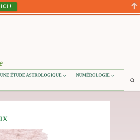
 ICI !
e
UNE ÉTUDE ASTROLOGIQUE
NUMÉROLOGIE
Se
ux