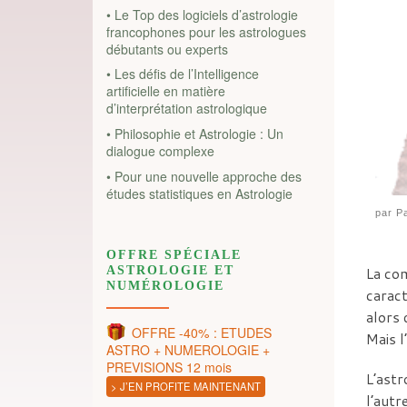
• Le Top des logiciels d’astrologie
francophones pour les astrologues
débutants ou experts
• Les défis de l’Intelligence
artificielle en matière
d’interprétation astrologique
• Philosophie et Astrologie : Un
dialogue complexe
• Pour une nouvelle approche des
études statistiques en Astrologie
par
Pa
OFFRE SPÉCIALE
ASTROLOGIE ET
La com
NUMÉROLOGIE
caract
alors 
OFFRE -40% : ETUDES
Mais l
ASTRO + NUMEROLOGIE +
PREVISIONS 12 mois
L’astr
> J’EN PROFITE MAINTENANT
l’autre