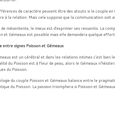
fférences de caractère peuvent être des atouts si le couple en
bre à la relation. Mais cela suppose que la communication soit 
 de mésentente, le mieux est d’exprimer ses ressentis. La comp
n et Gémeaux est possible mais elle demandera quelque effort
xe entre signes Poisson et Gémeaux
eaux est un cérébral et dans les relations intimes c’est bien le 
lité du Poisson est à fleur de peau, alors le Gémeaux n’hésitera
ues du Poisson.
ologie du couple Poisson et Gémeaux balance entre le pragmat
ique du Poisson. La passion triomphera si Poisson et Gémeaux 