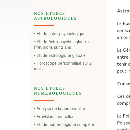
Astro
NOS ÉTUDES
ASTROLOGIQUES
Le Poi
consci
• Etude astro-psychologique
amoure
• Etude Astro-psychologique +
Prévisions sur 2 ans
Le Gém
• Etude astrologique globale
entre 
• Horoscope personnalisé sur 2
tenir 
mois
peut i
Consei
NOS ÉTUDES
NUMÉROLOGIQUES
Ces de
compro
• Analyse de la personnalité
Le Poi
• Prévisions annuelles
Poisso
• Etude numérologique complète
sentir