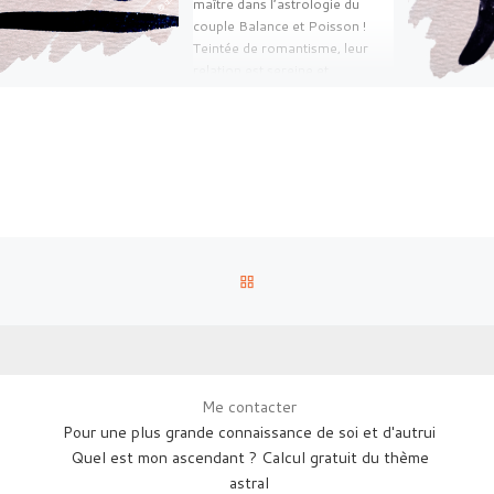
maître dans l’astrologie du
couple Balance et Poisson !
Teintée de romantisme, leur
relation est sereine et
harmonieuse […]
RETOUR À LA LISTE DES AR
Me contacter
Pour une plus grande connaissance de soi et d'autrui
Quel est mon ascendant ? Calcul gratuit du thème
astral