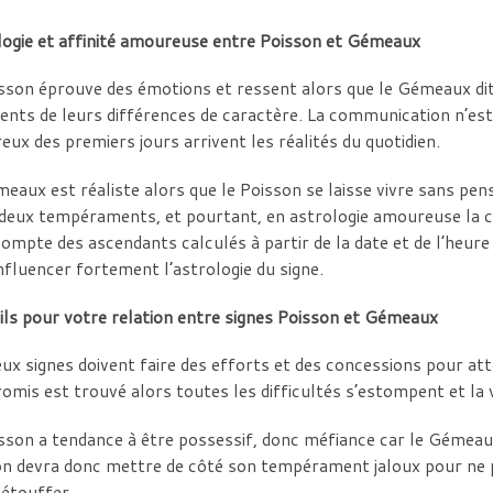
logie et affinité amoureuse entre Poisson et Gémeaux
sson éprouve des émotions et ressent alors que le Gémeaux dit
ents de leurs différences de caractère. La communication n’est
ux des premiers jours arrivent les réalités du quotidien.
eaux est réaliste alors que le Poisson se laisse vivre sans pe
deux tempéraments, et pourtant, en astrologie amoureuse la com
compte des ascendants calculés à partir de la date et de l’heur
nfluencer fortement l’astrologie du signe.
ls pour votre relation entre signes Poisson et Gémeaux
ux signes doivent faire des efforts et des concessions pour at
mis est trouvé alors toutes les difficultés s’estompent et la v
sson a tendance à être possessif, donc méfiance car le Gémeaux
n devra donc mettre de côté son tempérament jaloux pour ne pas
 étouffer.