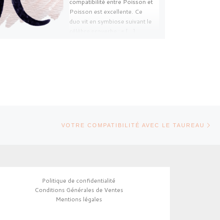
compatibilité entre Poisson et
Poisson est excellente. Ce
duo vit en symbiose suivant le
célèbre proverbe : « […]
Ar
TICLES
VOTRE COMPATIBILITÉ AVEC LE TAUREAU
Politique de confidentialité
Conditions Générales de Ventes
Mentions légales