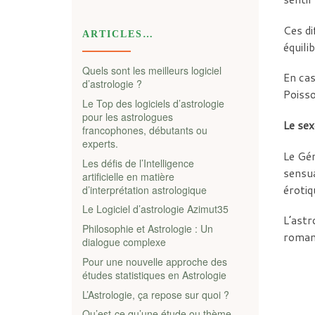
Ces di
ARTICLES…
équili
Quels sont les meilleurs logiciel
En cas
d’astrologie ?
Poisso
Le Top des logiciels d’astrologie
pour les astrologues
Le se
francophones, débutants ou
experts.
Le Gém
Les défis de l’Intelligence
sensua
artificielle en matière
érotiq
d’interprétation astrologique
Le Logiciel d’astrologie Azimut35
L’astr
Philosophie et Astrologie : Un
romant
dialogue complexe
Pour une nouvelle approche des
études statistiques en Astrologie
L’Astrologie, ça repose sur quoi ?
Qu’est-ce qu’une étude ou thème