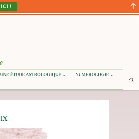
 ICI !
e
UNE ÉTUDE ASTROLOGIQUE
NUMÉROLOGIE
Se
ux