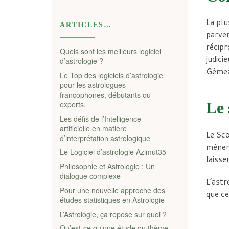
La plu
ARTICLES…
parven
récipr
Quels sont les meilleurs logiciel
judici
d’astrologie ?
Gémea
Le Top des logiciels d’astrologie
pour les astrologues
francophones, débutants ou
Le 
experts.
Les défis de l’Intelligence
artificielle en matière
Le Sco
d’interprétation astrologique
mènent
Le Logiciel d’astrologie Azimut35
laisse
Philosophie et Astrologie : Un
dialogue complexe
L’astr
Pour une nouvelle approche des
que ce
études statistiques en Astrologie
L’Astrologie, ça repose sur quoi ?
Qu’est-ce qu’une étude ou thème