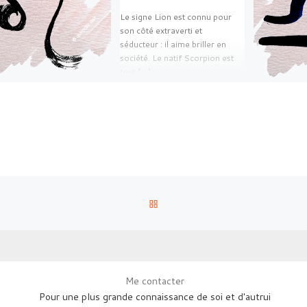
Le signe Lion est connu pour
son côté extraverti et
séducteur : il aime briller en
société. Le natif Scorpion est
tout […]
RETOUR À LA LISTE DES AR
Me contacter
Pour une plus grande connaissance de soi et d'autrui