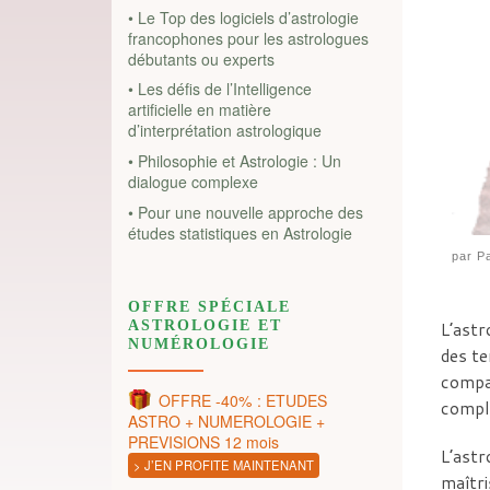
• Le Top des logiciels d’astrologie
francophones pour les astrologues
débutants ou experts
• Les défis de l’Intelligence
artificielle en matière
d’interprétation astrologique
• Philosophie et Astrologie : Un
dialogue complexe
• Pour une nouvelle approche des
études statistiques en Astrologie
par
Pa
OFFRE SPÉCIALE
ASTROLOGIE ET
L’astr
NUMÉROLOGIE
des te
compat
OFFRE -40% : ETUDES
compl
ASTRO + NUMEROLOGIE +
PREVISIONS 12 mois
L’astr
> J’EN PROFITE MAINTENANT
maîtri