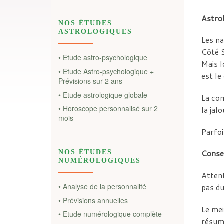
Astrol
NOS ÉTUDES
ASTROLOGIQUES
Les na
Côté S
• Etude astro-psychologique
Mais l
• Etude Astro-psychologique +
est le
Prévisions sur 2 ans
• Etude astrologique globale
La com
• Horoscope personnalisé sur 2
la jal
mois
Parfoi
Consei
NOS ÉTUDES
NUMÉROLOGIQUES
Attent
• Analyse de la personnalité
pas d
• Prévisions annuelles
Le mei
• Etude numérologique complète
résum