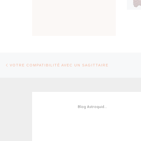
Parcourir les articles
Article précédent
VOTRE COMPATIBILITÉ AVEC UN SAGITTAIRE
Blog Astroquid...