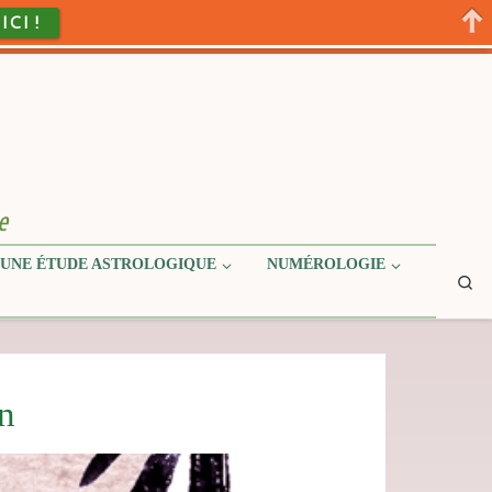
 ICI !
e
UNE ÉTUDE ASTROLOGIQUE
NUMÉROLOGIE
Se
on