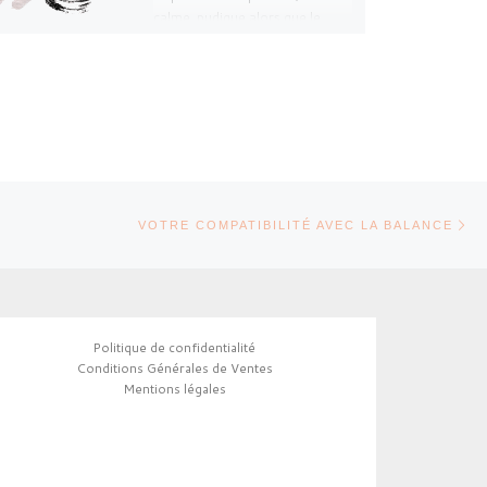
calme, pudique alors que le
[…]
Ar
TICLES
VOTRE COMPATIBILITÉ AVEC LA BALANCE
Politique de confidentialité
Conditions Générales de Ventes
Mentions légales