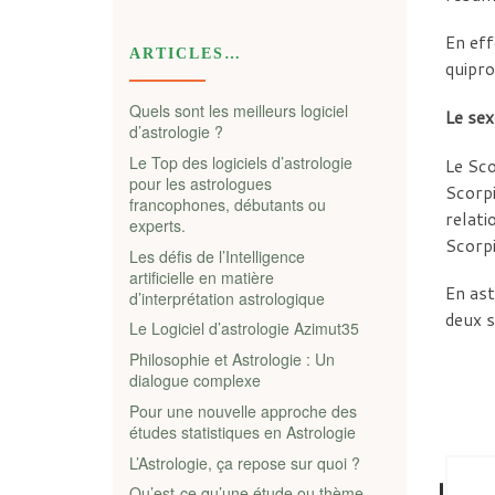
En eff
ARTICLES…
quipro
Quels sont les meilleurs logiciel
Le sex
d’astrologie ?
Le Top des logiciels d’astrologie
Le Sco
pour les astrologues
Scorpi
francophones, débutants ou
relati
experts.
Scorpi
Les défis de l’Intelligence
artificielle en matière
En ast
d’interprétation astrologique
deux s
Le Logiciel d’astrologie Azimut35
Philosophie et Astrologie : Un
dialogue complexe
Pour une nouvelle approche des
études statistiques en Astrologie
L’Astrologie, ça repose sur quoi ?
Qu’est-ce qu’une étude ou thème