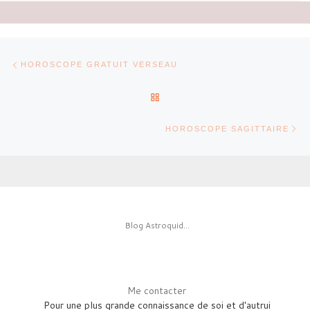
Parcourir les articles
Article précédent
HOROSCOPE GRATUIT VERSEAU
RETOUR À LA LISTE DES AR
Ar
HOROSCOPE SAGITTAIRE
Blog Astroquid...
Me contacter
Pour une plus grande connaissance de soi et d'autrui