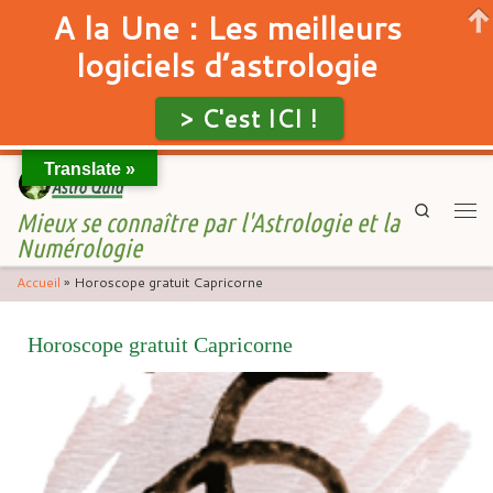
A la Une : Les meilleurs
logiciels d’astrologie
> C'est ICI !
Translate »
Skip to content
Search
Mieux se connaître par l'Astrologie et la
Men
Numérologie
Accueil
»
Horoscope gratuit Capricorne
Horoscope gratuit Capricorne