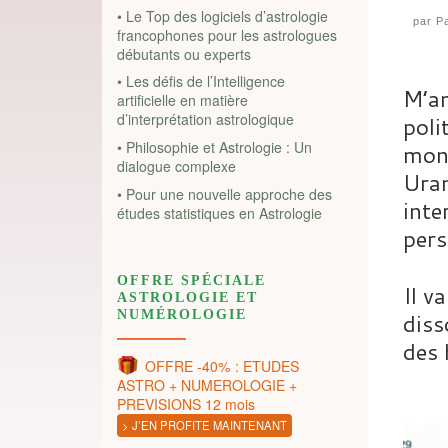
• Le Top des logiciels d’astrologie
par
Pa
francophones pour les astrologues
débutants ou experts
• Les défis de l’Intelligence
M’am
artificielle en matière
d’interprétation astrologique
poli
• Philosophie et Astrologie : Un
mon 
dialogue complexe
Uran
• Pour une nouvelle approche des
inte
études statistiques en Astrologie
pers
OFFRE SPÉCIALE
Il v
ASTROLOGIE ET
diss
NUMÉROLOGIE
des 
OFFRE -40% : ETUDES
ASTRO + NUMEROLOGIE +
PREVISIONS 12 mois
> J’EN PROFITE MAINTENANT