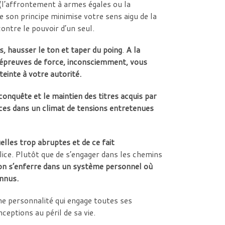
e (l’affrontement à armes égales ou la
e son principe minimise votre sens aigu de la
contre le pouvoir d’un seul.
, hausser le ton et taper du poing
.
A la
n épreuves de force, inconsciemment, vous
tteinte à votre autorité.
conquête et le maintien des titres acquis par
ces dans un climat de tensions entretenues
elles trop abruptes et de ce fait
 lice. Plutôt que de s’engager dans les chemins
on s’enferre dans un système personnel où
onnus.
ne personnalité qui engage toutes ses
nceptions au péril de sa vie.