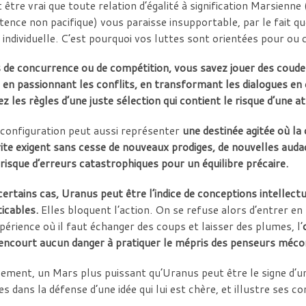
t être vrai que toute relation d’égalité à signification Marsienn
tence non pacifique) vous paraisse insupportable, par le fait qu
 individuelle. C’est pourquoi vos luttes sont orientées pour ou 
 de concurrence ou de compétition, vous savez jouer des coudes
, en passionnant les conflits, en transformant les dialogues e
ez les règles d’une juste sélection qui contient le risque d’une a
configuration peut aussi représenter
une destinée agitée où la 
ite exigent sans cesse de nouveaux prodiges,
de nouvelles auda
 risque d’erreurs catastrophiques pour un équilibre précaire.
ertains cas, Uranus peut être l’indice de conceptions intellectu
icables.
Elles bloquent l’action. On se refuse alors d’entrer en
xpérience où il faut échanger des coups et laisser des plumes, l’
’encourt aucun danger à pratiquer le mépris des penseurs méc
ement, un Mars plus puissant qu’Uranus peut être le signe d’u
es dans la défense d’une idée qui lui est chère, et illustre ses co