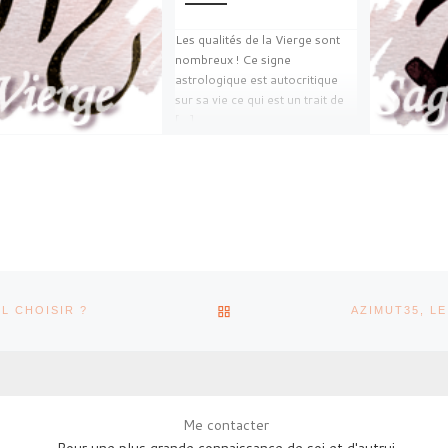
Les qualités de la Vierge sont
nombreux ! Ce signe
astrologique est autocritique
sur sa vie ce qui est un trait de
[…]
RETOUR À LA LISTE DES AR
L CHOISIR ?
Me contacter
Pour une plus grande connaissance de soi et d'autrui