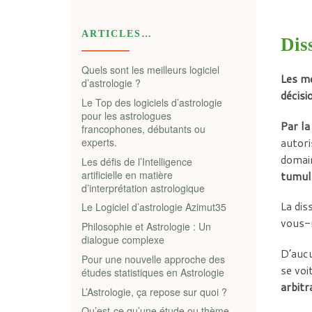
ARTICLES…
Dis
Quels sont les meilleurs logiciel
Les mé
d’astrologie ?
décisi
Le Top des logiciels d’astrologie
pour les astrologues
Par l
francophones, débutants ou
experts.
autori
domain
Les défis de l’Intelligence
artificielle en matière
tumult
d’interprétation astrologique
La dis
Le Logiciel d’astrologie Azimut35
vous-m
Philosophie et Astrologie : Un
dialogue complexe
D’aucu
Pour une nouvelle approche des
se voi
études statistiques en Astrologie
arbitr
L’Astrologie, ça repose sur quoi ?
Qu’est-ce qu’une étude ou thème