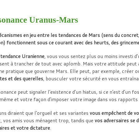
sonance Uranus-Mars
canismes en jeu entre les tendances de Mars (sens du concret, 
on) fonctionnent sous ce courant avec des heurts, des grincement
a tendance Uranienne
, vous vous sentez plus ou moins investi d
sent à trancher de tout avec aplomb. Mais votre attitude peut
e pratique que gouverne Mars. Elle peut, par exemple, créer 
es et des querelles
, bousculer votre sécurité en vous entraîn
sonance peut signaler l’existence d’un hiatus, si ce n’est d’un f
ême et votre façon d’imposer votre image dans vos rapports a
ns diraient que l’orgueil et ses variantes
vous empêchent de vou
t, vos amis vous ménagent trop, tandis que
vos adversaires se d
aires et votre dictature
.