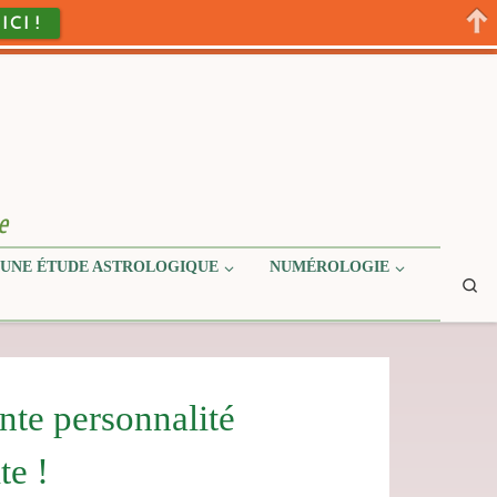
 ICI !
e
UNE ÉTUDE ASTROLOGIQUE
NUMÉROLOGIE
Se
te personnalité
te !