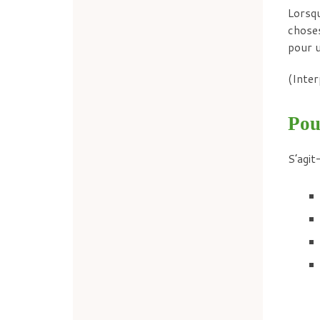
Lorsqu
choses
pour u
(Inter
Pou
S’agit-