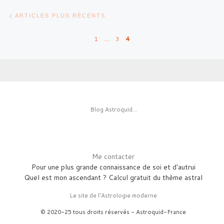
Posts navigation
Articles plus récents
ARTICLES PLUS RÉCENTS
1
…
3
4
Blog Astroquid...
Me contacter
Pour une plus grande connaissance de soi et d'autrui
Quel est mon ascendant ? Calcul gratuit du thème astral
Le site de l'Astrologie moderne
© 2020-25 tous droits réservés - Astroquid-France