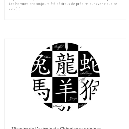
Les hommes ont toujours été désireux de prédire leur avenir que ce
soit […]
Histoire de l’astrologie Chinoise et origines