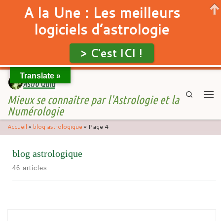
A la Une : Les meilleurs
logiciels d’astrologie
> C'est ICI !
Translate »
Skip to content
Search
Mieux se connaître par l'Astrologie et la
Men
Numérologie
Accueil
»
blog astrologique
»
Page 4
blog astrologique
46 articles