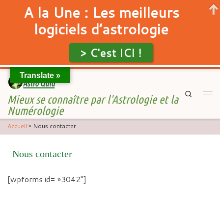
A la Une : Les meilleurs
logiciels d’astrologie
> C'est ICI !
Translate »
Skip to content
Search
Mieux se connaître par l'Astrologie et la
Men
Numérologie
Accueil
»
Nous contacter
Nous contacter
[wpforms id= »3042″]