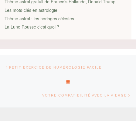
Thème astral gratuit de François Hollande, Donald Trump…
Les mots-clés en astrologie
Thème astral : les horloges célestes
La Lune Rousse c’est quoi ?
Parcourir les articles
Article précédent
PETIT EXERCICE DE NUMÉROLOGIE FACILE
RETOUR À LA LISTE DES AR
Ar
VOTRE COMPATIBILITÉ AVEC LA VIERGE