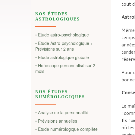
tout d
NOS ÉTUDES
Astrol
ASTROLOGIQUES
Même s
• Etude astro-psychologique
temps.
• Etude Astro-psychologique +
années
Prévisions sur 2 ans
tendan
• Etude astrologique globale
réserv
• Horoscope personnalisé sur 2
mois
Pour q
bonne
Consei
NOS ÉTUDES
NUMÉROLOGIQUES
Le maî
• Analyse de la personnalité
: comm
Ils fu
• Prévisions annuelles
où les
• Etude numérologique complète
apaise