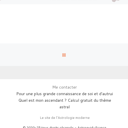
le sujet « […]
RETOUR À LA LISTE DES AR
Me contacter
Pour une plus grande connaissance de soi et d'autrui
Quel est mon ascendant ? Calcul gratuit du thème
astral
Le site de l'Astrologie moderne
© 2020-25 tous droits réservés - Astroquid-France