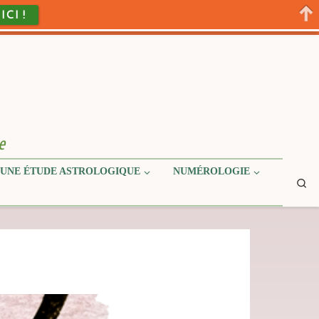
 ICI !
e
UNE ÉTUDE ASTROLOGIQUE
NUMÉROLOGIE
Se