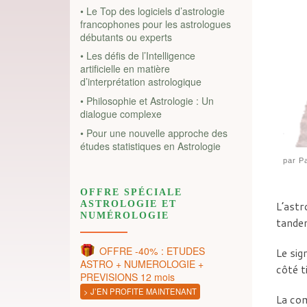
• Le Top des logiciels d’astrologie
francophones pour les astrologues
débutants ou experts
• Les défis de l’Intelligence
artificielle en matière
d’interprétation astrologique
• Philosophie et Astrologie : Un
dialogue complexe
• Pour une nouvelle approche des
études statistiques en Astrologie
par
Pa
OFFRE SPÉCIALE
ASTROLOGIE ET
L’astr
NUMÉROLOGIE
tandem
OFFRE -40% : ETUDES
Le sig
ASTRO + NUMEROLOGIE +
côté t
PREVISIONS 12 mois
> J’EN PROFITE MAINTENANT
La com