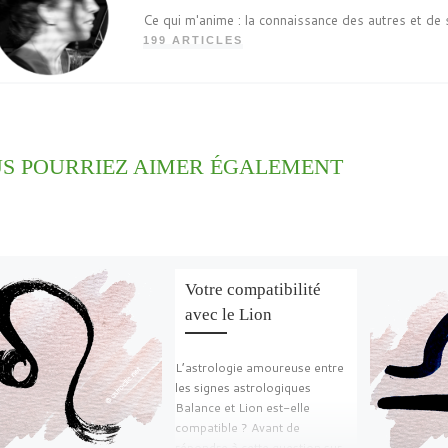
Ce qui m'anime : la connaissance des autres et de 
199 ARTICLES
S POURRIEZ AIMER ÉGALEMENT
Votre compatibilité
avec le Lion
L’astrologie amoureuse entre
les signes astrologiques
Balance et Lion est-elle
compatible ? Avant de
répondre à cette question sur