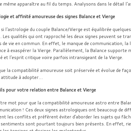
e même apparaître au fil du temps. Analysons dans le détail l’
ogie et affinité amoureuse des signes Balance et Vierge
i l’astrologie du couple Balance/Vierge est équilibrée quelques
 Les qualités qui ont rapproché les deux signes peuvent se tr
 de vie en commun. En effet, le manque de communication, la lé
ce à exaspérer la Vierge. Parallèlement, la Balance supporte m
é et l’esprit critique voire parfois intransigeant de la Vierge.
ue la compatibilité amoureuse soit préservée et évolue de façon 
 attitude à adopter…
ls pour votre relation entre Balance et Vierge
tre mot pour que la compatibilité amoureuse astro entre Balan
unication ! Ces deux signes astrologiques ont beaucoup de diff
ient les conflits et préfèrent éviter d’aborder les sujets qui fâ
 sentiments sont pourtant toujours bien présents. En effet, ri
r les tensions et dissiper les malentendus.