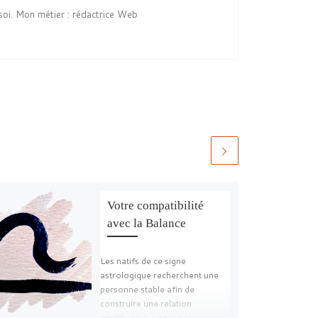
soi. Mon métier : rédactrice Web
Votre compatibilité
avec la Balance
Les natifs de ce signe
astrologique recherchent une
personne stable afin de
construire une relation
équilibrée, heureuse et