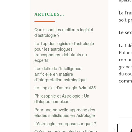
La fra
ARTICLES…
soit p
Quels sont les meilleurs logiciel
Le sex
d’astrologie ?
Le Top des logiciels d’astrologie
La fid
pour les astrologues
Balanc
francophones, débutants ou
romant
experts.
grande
Les défis de l’Intelligence
du cou
artificielle en matière
d’interprétation astrologique
commu
Le Logiciel d’astrologie Azimut35
Philosophie et Astrologie : Un
dialogue complexe
Pour une nouvelle approche des
études statistiques en Astrologie
L’Astrologie, ça repose sur quoi ?
Qu’est-ce qu’une étude ou thème