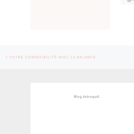
Parcourir les articles
Article précédent
VOTRE COMPATIBILITÉ AVEC LA BALANCE
Blog Astroquid...