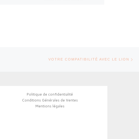
durable. Les aventures d’un
[…]
Ar
TICLES
VOTRE COMPATIBILITÉ AVEC LE LION
Politique de confidentialité
Conditions Générales de Ventes
Mentions légales