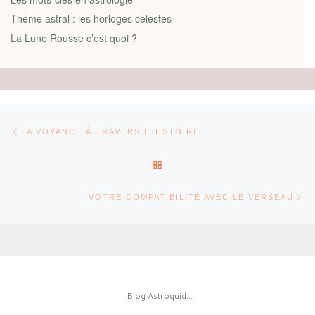
Thème astral : les horloges célestes
La Lune Rousse c’est quoi ?
Parcourir les articles
Article précédent
LA VOYANCE À TRAVERS L’HISTOIRE…
RETOUR À LA LISTE DES AR
Ar
VOTRE COMPATIBILITÉ AVEC LE VERSEAU
Blog Astroquid...