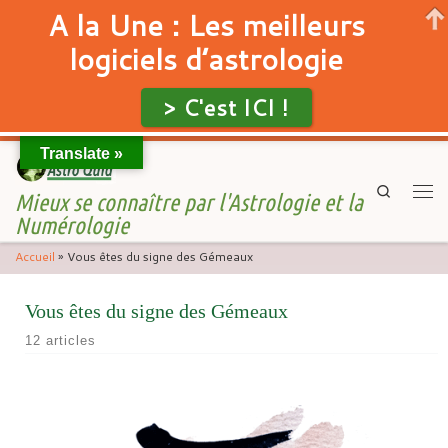
A la Une : Les meilleurs
logiciels d’astrologie
> C'est ICI !
Translate »
Skip to content
Search
Mieux se connaître par l'Astrologie et la
Men
Numérologie
Accueil
»
Vous êtes du signe des Gémeaux
Vous êtes du signe des Gémeaux
12 articles