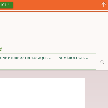
 ICI !
e
UNE ÉTUDE ASTROLOGIQUE
NUMÉROLOGIE
Se