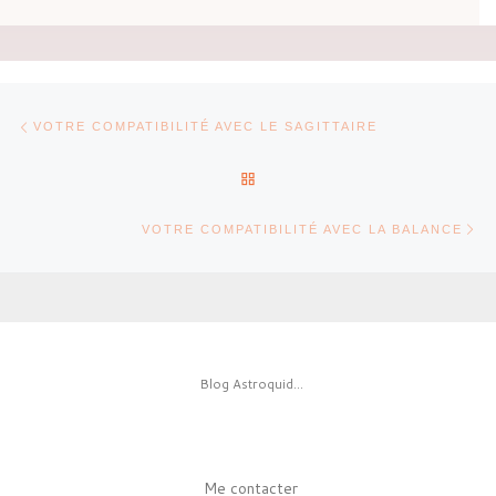
Parcourir les articles
Article précédent
VOTRE COMPATIBILITÉ AVEC LE SAGITTAIRE
RETOUR À LA LISTE DES AR
Ar
VOTRE COMPATIBILITÉ AVEC LA BALANCE
Blog Astroquid...
Me contacter